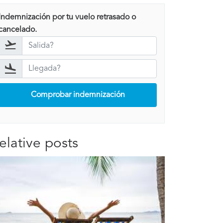
Indemnización por tu vuelo retrasado o
cancelado.
Comprobar indemnización
elative posts