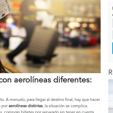
R
con aerolíneas diferentes:
cto. A menudo, para llegar al destino final, hay que hacer
s por
aerolíneas distintas
, la situación se complica.
as, compran billetes por separado sin tener en cuenta