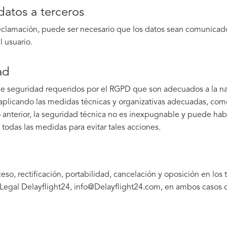
atos a terceros
reclamación, puede ser necesario que los datos sean comunicado
 usuario.
ad
de seguridad requeridos por el RGPD que son adecuados a la na
licando las medidas técnicas y organizativas adecuadas, como l
o anterior, la seguridad técnica no es inexpugnable y puede hab
todas las medidas para evitar tales acciones.
o, rectificación, portabilidad, cancelación y oposición en los 
Legal Delayflight24,
info@Delayflight24.com
, en ambos casos 