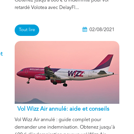
Obtenez jusqu'à 600 € d'indemnité pour vol
retardé Volotea avec DelayFl...
1
02/08/2021
Tout lire
t
Vol Wizz Air annulé: aide et conseils
1
Vol Wizz Air annulé : guide complet pour
demander une indemnisation. Obtenez jusqu'à