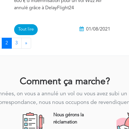
600 € d'indemnisation pour un vol Wizz Air
annulé grâce à DelayFlight24
01/08/2021
Tout lire
2
3
»
Comment ça marche?
années, on vous a annulé un vol ou vous avez subi un
correspondance, nous nous occupons de revendiquer 
Nous gérons la
réclamation
s