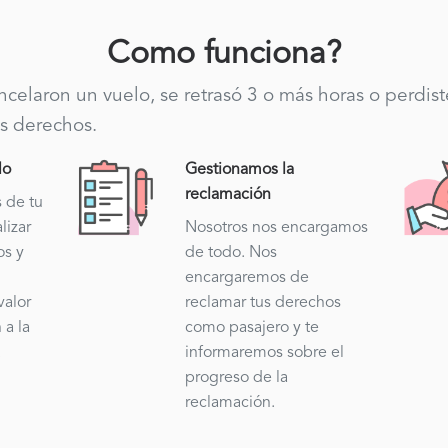
Como funciona?
ancelaron un vuelo, se retrasó 3 o más horas o perdis
s derechos.
lo
Gestionamos la
reclamación
s de tu
lizar
Nosotros nos encargamos
os y
de todo. Nos
encargaremos de
valor
reclamar tus derechos
 a la
como pasajero y te
.
informaremos sobre el
progreso de la
reclamación.