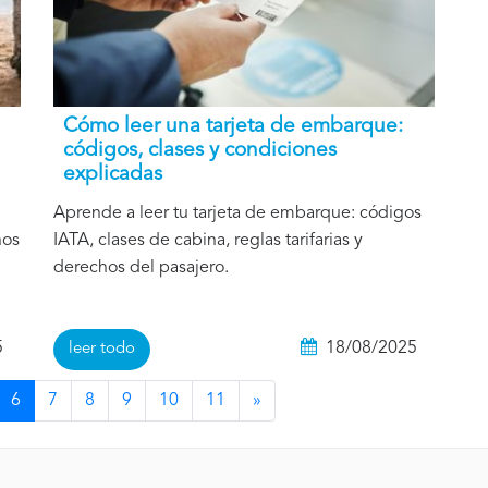
Cómo leer una tarjeta de embarque:
códigos, clases y condiciones
explicadas
Aprende a leer tu tarjeta de embarque: códigos
nos
IATA, clases de cabina, reglas tarifarias y
derechos del pasajero.
5
18/08/2025
leer todo
6
7
8
9
10
11
»