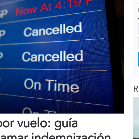
R
por vuelo: guía
lamar indemnización