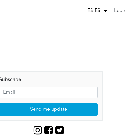
Login
ES-ES
Subscribe
Send me update