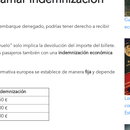
Cu
un embarque denegado, podrías tener derecho a recibir
ec
elo” solo implica la devolución del importe del billete.
os pasajeros también con una
indemnización
económica
ormativa europea se establece de manera
fija
y depende
ndemnización
Lo
50 €
co
00 €
Es
00 €