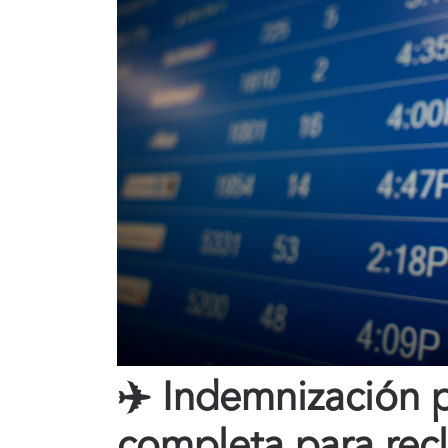
✈️ Indemnización
completa para rec