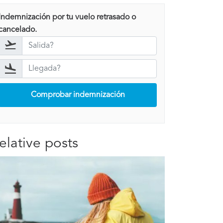
Indemnización por tu vuelo retrasado o
cancelado.
Comprobar indemnización
elative posts