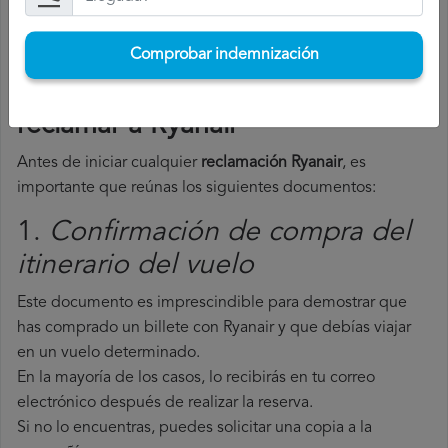
Comprobar indemnización
Comprobar indemnización
Documentos necesarios para
reclamar a Ryanair
Antes de iniciar cualquier
reclamación Ryanair
, es
importante que reúnas los siguientes documentos:
1.
Confirmación de compra del
itinerario del vuelo
Este documento es imprescindible para demostrar que
has comprado un billete con Ryanair y que debías viajar
en un vuelo determinado.
En la mayoría de los casos, lo recibirás en tu correo
electrónico después de realizar la reserva.
Si no lo encuentras, puedes solicitar una copia a la