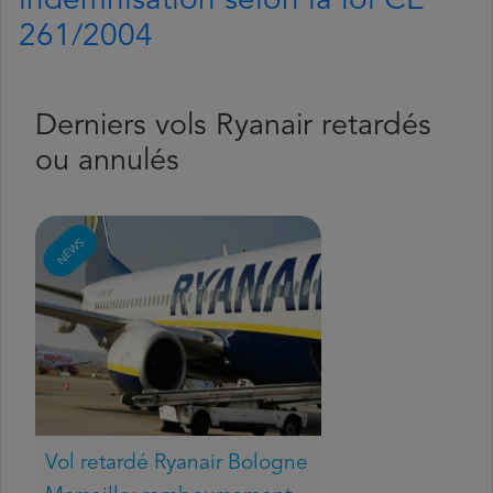
indemnisation selon la loi CE
261/2004
Derniers vols Ryanair retardés
ou annulés
NEWS
Vol retardé Ryanair Bologne