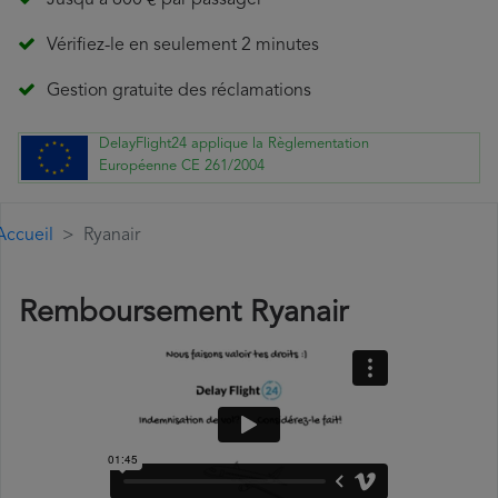
Jusqu'à 600 € par passager
Vérifiez-le en seulement 2 minutes
Gestion gratuite des réclamations
DelayFlight24 applique la Règlementation
Européenne CE 261/2004
Accueil
Ryanair
Remboursement Ryanair