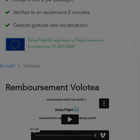
Jusqu'à 600 € par passager
Vérifiez-le en seulement 2 minutes
Gestion gratuite des réclamations
DelayFlight24 applique la Règlementation
Européenne CE 261/2004
Accueil
Volotea
Remboursement Volotea