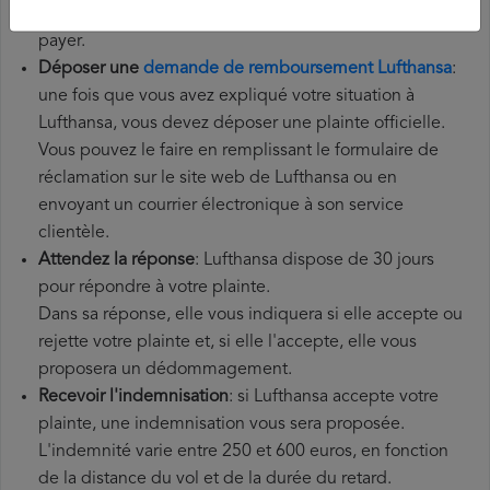
supplémentaires que vous avez éventuellement dû
payer.
Déposer une
demande de remboursement Lufthansa
:
une fois que vous avez expliqué votre situation à
Lufthansa, vous devez déposer une plainte officielle.
Vous pouvez le faire en remplissant le formulaire de
réclamation sur le site web de Lufthansa ou en
envoyant un courrier électronique à son service
clientèle.
Attendez la réponse
: Lufthansa dispose de 30 jours
pour répondre à votre plainte.
Dans sa réponse, elle vous indiquera si elle accepte ou
rejette votre plainte et, si elle l'accepte, elle vous
proposera un dédommagement.
Recevoir l'indemnisation
: si Lufthansa accepte votre
plainte, une indemnisation vous sera proposée.
L'indemnité varie entre 250 et 600 euros, en fonction
de la distance du vol et de la durée du retard.