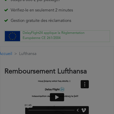
Jusqu'à 600 € par passager
Vérifiez-le en seulement 2 minutes
Gestion gratuite des réclamations
DelayFlight24 applique la Règlementation
Européenne CE 261/2004
Accueil
Lufthansa
Remboursement Lufthansa