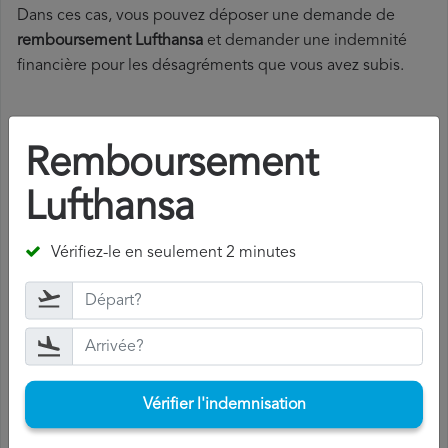
Dans ces cas, vous pouvez déposer une demande de
remboursement Lufthansa
et demander une indemnité
financière pour les désagréments que vous avez subis.
Comment faire une demande de
Remboursement
remboursement Lufthansa?
Lufthansa
Pour faire une demande de remboursement Lufthansa,
vous devez suivre les étapes ci-dessous:
Vérifiez-le en seulement 2 minutes
Rassemblez tous les documents
nécessaires: pour
déposer une demande de remboursement Lufthansa,
vous aurez besoin de votre numéro de vol, de la date
de départ, de l'aéroport d'origine et de l'aéroport de
destination. Il est également recommandé de conserver
Vérifier l'indemnisation
tous les documents relatifs au vol, tels que la carte
d'embarquement, le billet et les reçus des frais