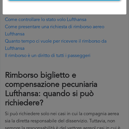
Quali sono i documenti necessari per richiedere il
rimborso Lufthansa?
Come controllare lo stato volo Lufthansa
Come presentare una richiesta di rimborso aereo
Lufthansa
Quanto tempo ci vuole per ricevere il rimborso da
Lufthansa
Il rimborso è un diritto di tutti i passeggeri
Rimborso biglietto e
compensazione pecuniaria
Lufthansa: quando si può
richiedere?
Si può richiedere solo nei casi in cui la compagnia aerea
sia la diretta responsabile del disservizio. Tuttavia, non
sempre la responsabilità è del vettore aereoI casi in cui è