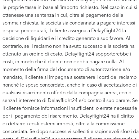
comparire all'udienza dà diritto a Delayflight24 di rivendicare
le proprie tasse in base all'importo richiesto. Nel caso in cui si
ottenesse una sentenza in cui, oltre al pagamento della
somma richiesta, la società sia condannata a pagare interessi
e spese procedurali, il cliente assegna a Delayflight24 la
decisione di liquidarli e il credito generato a suo favore. Al
contrario, se il reclamo non ha avuto successo e la società ha
ottenuto un ordine di costo, Delayflight24 sopporterebbe i
costi, in modo che il cliente non debba pagare nulla. Al
momento della firma del documento di autorizzazione e/o
mandato, il cliente si impegna a sostenere i costi del reclamo
nonché le spese concordate, anche in caso di accettazione di
qualsiasi risarcimento offerto dalla compagnia aerea, con o
senza l'intervento di Delayflight24 e/o contro il suo parere. Se
il cliente fornisce informazioni insufficienti o errate necessarie
per il pagamento del risarcimento, Delayflight24 ha il diritto
di detrarre i costi esterni imposti, oltre alla commissione
concordata. Se dopo successivi solleciti e ragionevoli sforzi da