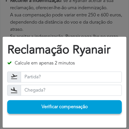
Recolher a indemnização
: se a Ryanair aceitar a sua
reclamação, oferecer-lhe-ão uma indemnização.
A sua compensação pode variar entre 250 e 600 euros,
dependendo da distância do voo e da duração do
atraso.
Se aceitar a indemnização, Ryanair paga-lhe no prazo
de 15 dias.
Reclamação Ryanair
Calcule em apenas 2 minutos
Verificar compensação
Verificar compensação