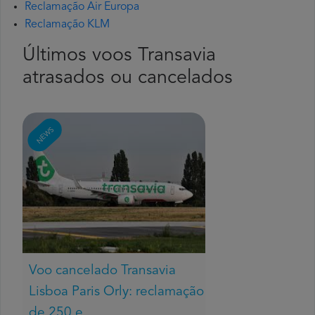
Reclamação Air Europa
Reclamação KLM
Últimos voos Transavia
atrasados ou cancelados
NEWS
Voo cancelado Transavia
Lisboa Paris Orly: reclamação
de 250 e...