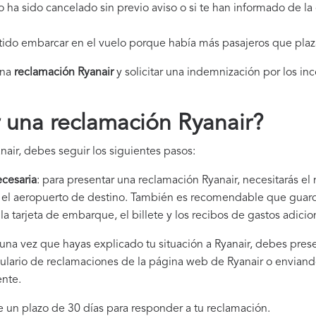
elo ha sido cancelado sin previo aviso o si te han informado de l
itido embarcar en el vuelo porque había más pasajeros que plaz
una
reclamación Ryanair​
y solicitar una indemnización por los in
 una reclamación Ryanair
?
air, debes seguir los siguientes pasos:
cesaria
: para presentar una reclamación Ryanair, necesitarás el
 y el aeropuerto de destino. También es recomendable que gua
la tarjeta de embarque, el billete y los recibos de gastos adici
 una vez que hayas explicado tu situación a Ryanair, debes pres
ulario de reclamaciones de la página web de Ryanair o enviando
ente.
ne un plazo de 30 días para responder a tu reclamación.