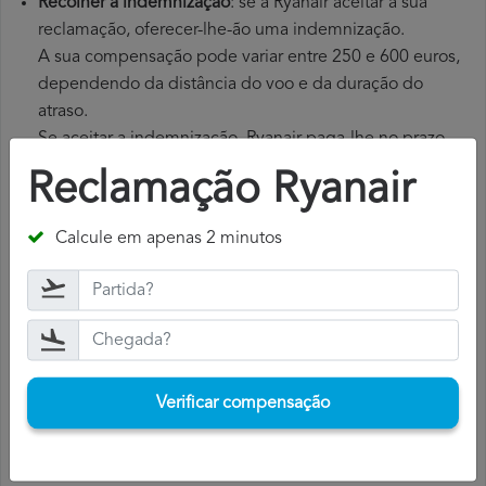
Recolher a indemnização
: se a Ryanair aceitar a sua
reclamação, oferecer-lhe-ão uma indemnização.
A sua compensação pode variar entre 250 e 600 euros,
dependendo da distância do voo e da duração do
atraso.
Se aceitar a indemnização, Ryanair paga-lhe no prazo
de 15 dias.
Reclamação Ryanair
Calcule em apenas 2 minutos
Verificar compensação
Verificar compensação