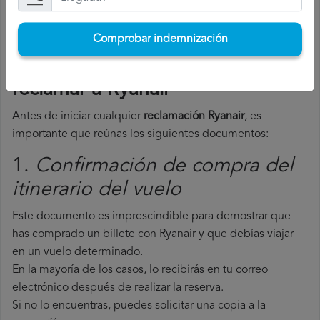
Comprobar indemnización
Comprobar indemnización
Documentos necesarios para
reclamar a Ryanair
Antes de iniciar cualquier
reclamación Ryanair
, es
importante que reúnas los siguientes documentos:
1.
Confirmación de compra del
itinerario del vuelo
Este documento es imprescindible para demostrar que
has comprado un billete con Ryanair y que debías viajar
en un vuelo determinado.
En la mayoría de los casos, lo recibirás en tu correo
electrónico después de realizar la reserva.
Si no lo encuentras, puedes solicitar una copia a la