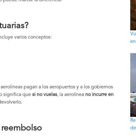
tuarias?
Vi
incluye varios conceptos:
en
 aerolíneas pagan a los aeropuertos y a los gobiernos
to significa que
si no vuelas
, la aerolínea
no incurre en
devolverlo.
Re
l reembolso
de