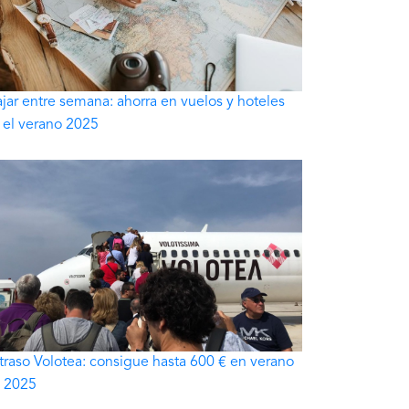
ajar entre semana: ahorra en vuelos y hoteles
 el verano 2025
traso Volotea: consigue hasta 600 € en verano
 2025