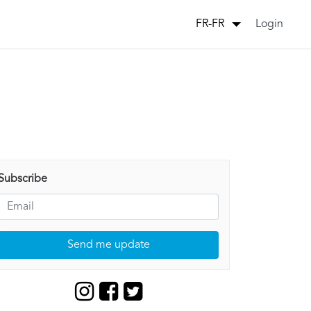
Login
FR-FR
Subscribe
Send me update