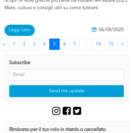
Scopri le isole greche più belle da visitare nell'estate 2025.
Mare, cultura e consigli utili su come tutelarti
06/08/2025
Leggi tutto
«
1
2
3
4
5
6
7
…
14
15
»
Subscribe
Send me update
Rimborso per il tuo volo in ritardo o cancellato.