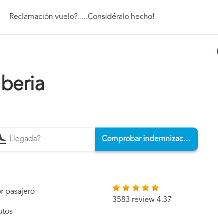
Reclamación vuelo?.....Considéralo hecho!
beria
Comprobar indemnización
r pasajero
3583 review 4.37
utos