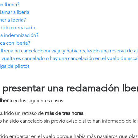
n Iberia?
amar a Iberia
ar a Iberia?
dido o retrasado
na indemnización?
ca con Iberia?
beria ha cancelado mi viaje y había realizado una reserva de a
e vuelta es cancelado o hay una cancelación en el vuelo de esca
lga de pilotos
resentar una reclamación Iber
Iberia
en los siguientes casos:
 sufrido un retraso de
más de tres horas
.
elo ha sido cancelado sin previo aviso o si te han informado de l
itido embarcar en el vuelo porque había más pasajeros que plaz