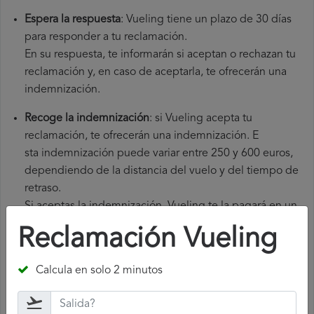
Espera la respuesta
: Vueling tiene un plazo de 30 días
para responder a tu reclamación.
En su respuesta, te informarán si aceptan o rechazan tu
reclamación y, en caso de aceptarla, te ofrecerán una
indemnización.
Recoge la indemnización
: si Vueling acepta tu
reclamación, te ofrecerán una indemnización. E
sta indemnización puede variar entre 250 y 600 euros,
dependiendo de la distancia del vuelo y del tiempo de
retraso.
Si aceptas la indemnización, Vueling te la pagará en un
plazo de 7 días.
Reclamación Vueling
Calcula en solo 2 minutos