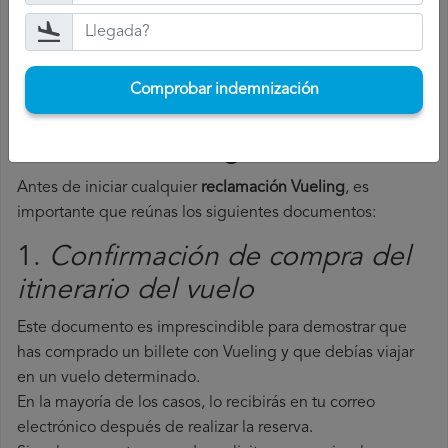
Comprobar indemnización
Comprobar indemnización
Documentos necesarios para
reclamar a Vueling
Antes de iniciar cualquier
reclamación Vueling
, es
importante que reúnas los siguientes documentos:
1.
Confirmación de compra del
itinerario del vuelo
Este documento es imprescindible para demostrar que
has comprado un billete con Vueling y que debías viajar
en un vuelo determinado.
En la mayoría de los casos, lo recibirás en tu correo
electrónico después de realizar la reserva.