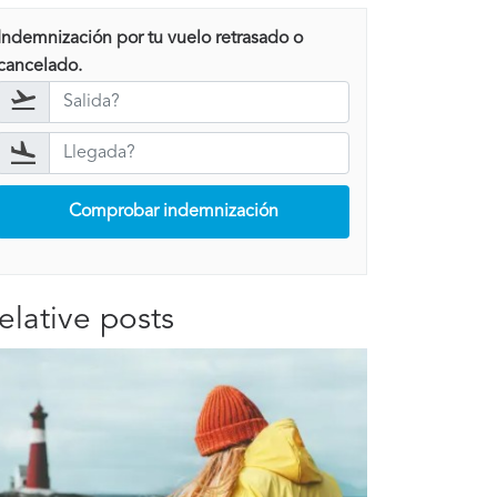
Indemnización por tu vuelo retrasado o
cancelado.
Comprobar indemnización
elative posts