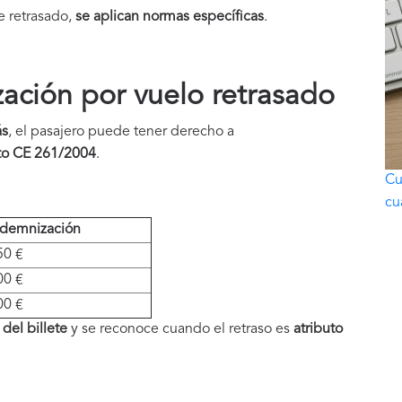
e retrasado,
se aplican normas específicas
.
ación por vuelo retrasado
ás
, el pasajero puede tener derecho a
o CE 261/2004
.
Cu
cu
ndemnización
50 €
00 €
00 €
del billete
y se reconoce cuando el retraso es
atributo