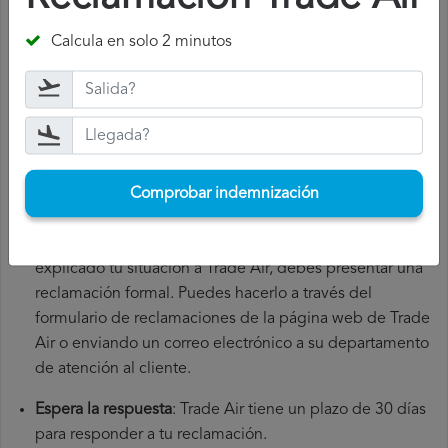
Reúne toda la documentación necesaria
: para presentar
Calcula en solo 2 minutos
una reclamación Trade Air, necesitarás el número de tu
vuelo, la fecha de salida, el aeropuerto de origen y el
aeropuerto de destino. También es recomendable que
guardes todos los documentos relacionados con el
vuelo, como la tarjeta de embarque, el billete y los
recibos de gastos adicionales que hayas tenido que
Comprobar indemnización
hacer.
Presenta la reclamación Trade Air
: una vez que hayas
explicado tu situación a Trade Air, debes presentar una
reclamación formal. Puedes hacerlo a través del
formulario de reclamaciones de la página web de Trade
Air o enviando un correo electrónico a su departamento
de atención al cliente.
Espera la respuesta
: Trade Air tiene un plazo de 30 días
para responder a tu reclamación.