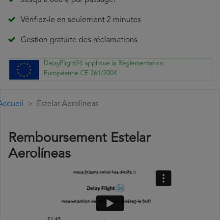
Jusqu'à 600 € par passager
Vérifiez-le en seulement 2 minutes
Gestion gratuite des réclamations
DelayFlight24 applique la Règlementation
Européenne CE 261/2004
Accueil
Estelar Aerolíneas
Remboursement Estelar
Aerolíneas