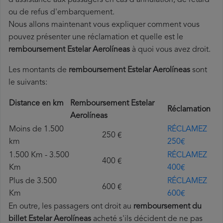
d'assistance aux passagers en cas d'annulation, de retard
ou de refus d'embarquement.
Nous allons maintenant vous expliquer comment vous
pouvez présenter une réclamation et quelle est le
remboursement Estelar Aerolíneas
à quoi vous avez droit.
Les montants de
remboursement Estelar Aerolíneas
sont
le suivants:
Distance en km
Remboursement Estelar
Réclamation
Aerolíneas
Moins de 1.500
RÉCLAMEZ
250 €
km
250€
1.500 Km - 3.500
RÉCLAMEZ
400 €
Km
400€
Plus de 3.500
RÉCLAMEZ
600 €
Km
600€
En outre, les passagers ont droit au
remboursement du
billet Estelar Aerolíneas
acheté s'ils décident de ne pas