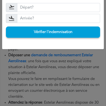
Rassemblez tous les documents
nécessaires: pour
déposer une demande de remboursement Estelar
Aerolíneas, vous aurez besoin de votre numéro de vol,
de la date de départ, de l'aéroport d'origine et de
l'aéroport de destination. Il est également recommandé
de conserver tous les documents relatifs au vol, tels que
Vérifier l'indemnisation
la carte d'embarquement, le billet et les reçus des frais
supplémentaires que vous avez éventuellement dû
payer.
Déposer une
demande de remboursement Estelar
Aerolíneas
: une fois que vous avez expliqué votre
situation à Estelar Aerolíneas, vous devez déposer une
plainte officielle.
Vous pouvez le faire en remplissant le formulaire de
réclamation sur le site web de Estelar Aerolíneas ou en
envoyant un courrier électronique à son service
clientèle.
Attendez la réponse
: Estelar Aerolíneas dispose de 30