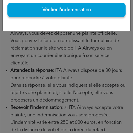
supplémentaires que vous avez éventuellement dû
Vérifier l'indemnisation
payer.
Déposer une
demande de remboursement ITA Airways
:
une fois que vous avez expliqué votre situation à ITA
Airways, vous devez déposer une plainte officielle.
Vous pouvez le faire en remplissant le formulaire de
réclamation sur le site web de ITA Airways ou en
envoyant un courrier électronique à son service
clientèle.
Attendez la réponse
: ITA Airways dispose de 30 jours
pour répondre à votre plainte.
Dans sa réponse, elle vous indiquera si elle accepte ou
rejette votre plainte et, si elle l'accepte, elle vous
proposera un dédommagement.
Recevoir l'indemnisation
: si ITA Airways accepte votre
plainte, une indemnisation vous sera proposée.
L'indemnité varie entre 250 et 600 euros, en fonction
de la distance du vol et de la durée du retard.