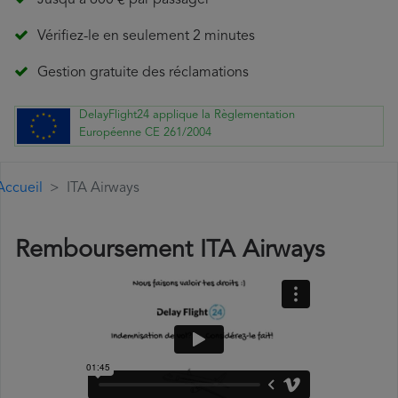
Jusqu'à 600 € par passager
Vérifiez-le en seulement 2 minutes
Gestion gratuite des réclamations
DelayFlight24 applique la Règlementation
Européenne CE 261/2004
Accueil
ITA Airways
Remboursement ITA Airways