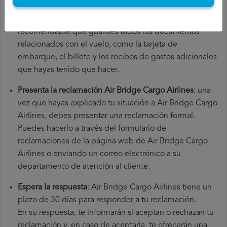
el número de tu vuelo, la fecha de salida, el aeropuerto
de origen y el aeropuerto de destino. También es
recomendable que guardes todos los documentos
relacionados con el vuelo, como la tarjeta de
embarque, el billete y los recibos de gastos adicionales
que hayas tenido que hacer.
Presenta la reclamación Air Bridge Cargo Airlines
: una
vez que hayas explicado tu situación a Air Bridge Cargo
Airlines, debes presentar una reclamación formal.
Puedes hacerlo a través del formulario de
reclamaciones de la página web de Air Bridge Cargo
Airlines o enviando un correo electrónico a su
departamento de atención al cliente.
Espera la respuesta
: Air Bridge Cargo Airlines tiene un
plazo de 30 días para responder a tu reclamación.
En su respuesta, te informarán si aceptan o rechazan tu
reclamación y, en caso de aceptarla, te ofrecerán una