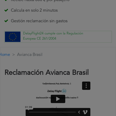
Recibe hasta 600 € por pasajero
Calcula en solo 2 minutos
Gestión reclamación sin gastos
DelayFlight24 cumple con la Regulación
Europea CE 261/2004
Home
Avianca Brasil
Reclamación Avianca Brasil