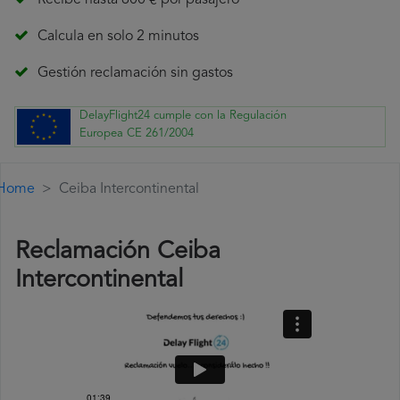
Recibe hasta 600 € por pasajero
Calcula en solo 2 minutos
Gestión reclamación sin gastos
DelayFlight24 cumple con la Regulación
Europea CE 261/2004
Home
Ceiba Intercontinental
Reclamación Ceiba
Intercontinental