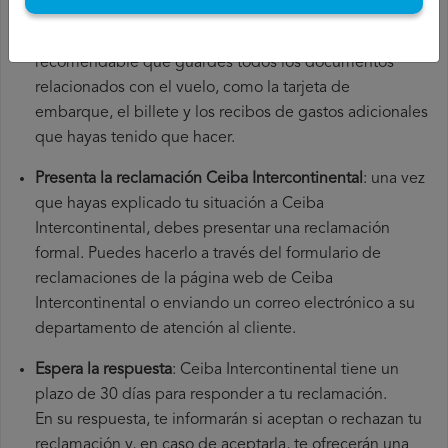
número de tu vuelo, la fecha de salida, el aeropuerto de
origen y el aeropuerto de destino. También es
recomendable que guardes todos los documentos
relacionados con el vuelo, como la tarjeta de
embarque, el billete y los recibos de gastos adicionales
que hayas tenido que hacer.
Presenta la reclamación Ceiba Intercontinental
: una vez
que hayas explicado tu situación a Ceiba
Intercontinental, debes presentar una reclamación
formal. Puedes hacerlo a través del formulario de
reclamaciones de la página web de Ceiba
Intercontinental o enviando un correo electrónico a su
departamento de atención al cliente.
Espera la respuesta
: Ceiba Intercontinental tiene un
plazo de 30 días para responder a tu reclamación.
En su respuesta, te informarán si aceptan o rechazan tu
reclamación y, en caso de aceptarla, te ofrecerán una