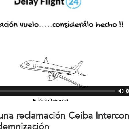
na reclamación Ceiba Intercont
demnización