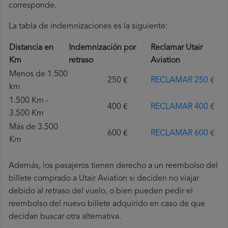
corresponde.
La tabla de indemnizaciones es la siguiente:
Distancia en
Indemnización por
Reclamar Utair
Km
retraso
Aviation
Menos de 1.500
250 €
RECLAMAR 250 €
km
1.500 Km -
400 €
RECLAMAR 400 €
3.500 Km
Más de 3.500
600 €
RECLAMAR 600 €
Km
Además, los pasajeros tienen derecho a un reembolso del
billete comprado a Utair Aviation si deciden no viajar
debido al retraso del vuelo, o bien pueden pedir el
reembolso del nuevo billete adquirido en caso de que
decidan buscar otra alternativa.