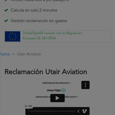
Recibe hasta 600 € por pasajero
Calcula en solo 2 minutos
Gestión reclamación sin gastos
DelayFlight24 cumple con la Regulación
Europea CE 261/2004
Home
Utair Aviation
Reclamación Utair Aviation