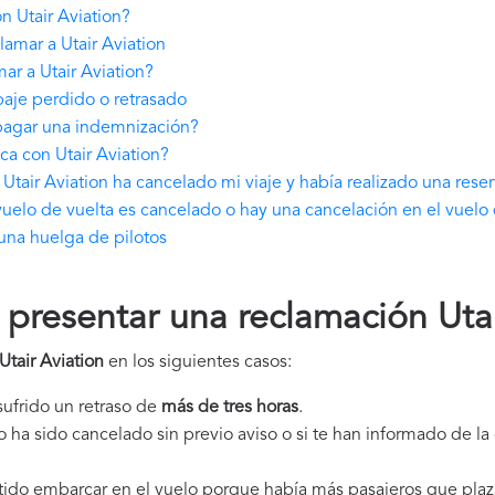
 Utair Aviation?
amar a Utair Aviation
ar a Utair Aviation?
paje perdido o retrasado
 pagar una indemnización?
ca con Utair Aviation?
tair Aviation ha cancelado mi viaje y había realizado una rese
 vuelo de vuelta es cancelado o hay una cancelación en el vuelo
una huelga de pilotos
resentar una reclamación Utai
Utair Aviation
en los siguientes casos:
 sufrido un retraso de
más de tres horas
.
elo ha sido cancelado sin previo aviso o si te han informado de l
itido embarcar en el vuelo porque había más pasajeros que plaz