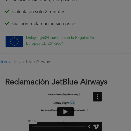
Recibe hasta 600 € por pasajero
Calcula en solo 2 minutos
Gestión reclamación sin gastos
DelayFlight24 cumple con la Regulación
Europea CE 261/2004
Home
JetBlue Airways
Reclamación JetBlue Airways