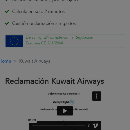
Recibe hasta 600 € por pasajero
Calcula en solo 2 minutos
Gestión reclamación sin gastos
DelayFlight24 cumple con la Regulación
Europea CE 261/2004
Home
Kuwait Airways
Reclamación Kuwait Airways