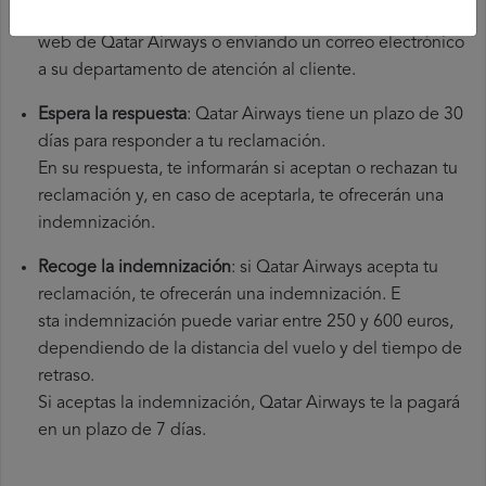
través del formulario de reclamaciones de la página
web de Qatar Airways o enviando un correo electrónico
a su departamento de atención al cliente.
Espera la respuesta
: Qatar Airways tiene un plazo de 30
días para responder a tu reclamación.
En su respuesta, te informarán si aceptan o rechazan tu
reclamación y, en caso de aceptarla, te ofrecerán una
indemnización.
Recoge la indemnización
: si Qatar Airways acepta tu
reclamación, te ofrecerán una indemnización. E
sta indemnización puede variar entre 250 y 600 euros,
dependiendo de la distancia del vuelo y del tiempo de
retraso.
Si aceptas la indemnización, Qatar Airways te la pagará
en un plazo de 7 días.