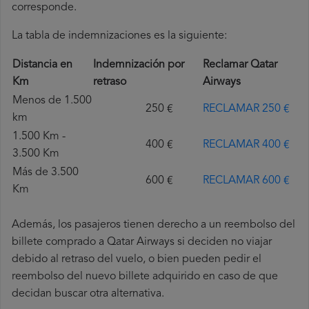
corresponde.
La tabla de indemnizaciones es la siguiente:
Distancia en
Indemnización por
Reclamar Qatar
Km
retraso
Airways
Menos de 1.500
250 €
RECLAMAR 250 €
km
1.500 Km -
400 €
RECLAMAR 400 €
3.500 Km
Más de 3.500
600 €
RECLAMAR 600 €
Km
Además, los pasajeros tienen derecho a un reembolso del
billete comprado a Qatar Airways si deciden no viajar
debido al retraso del vuelo, o bien pueden pedir el
reembolso del nuevo billete adquirido en caso de que
decidan buscar otra alternativa.