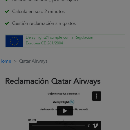
Recibe hasta 600 € por pasajero
Calcula en solo 2 minutos
Gestión reclamación sin gastos
DelayFlight24 cumple con la Regulación
Europea CE 261/2004
Home
Qatar Airways
Reclamación Qatar Airways