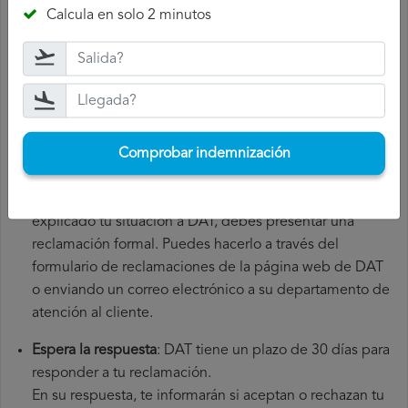
Reúne toda la documentación necesaria
: para presentar
Calcula en solo 2 minutos
una reclamación DAT, necesitarás el número de tu
vuelo, la fecha de salida, el aeropuerto de origen y el
aeropuerto de destino. También es recomendable que
guardes todos los documentos relacionados con el
vuelo, como la tarjeta de embarque, el billete y los
recibos de gastos adicionales que hayas tenido que
Comprobar indemnización
hacer.
Presenta la reclamación DAT
: una vez que hayas
explicado tu situación a DAT, debes presentar una
reclamación formal. Puedes hacerlo a través del
formulario de reclamaciones de la página web de DAT
o enviando un correo electrónico a su departamento de
atención al cliente.
Espera la respuesta
: DAT tiene un plazo de 30 días para
responder a tu reclamación.
En su respuesta, te informarán si aceptan o rechazan tu