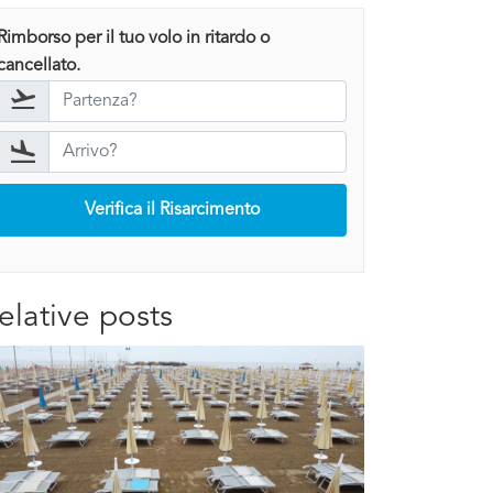
Rimborso per il tuo volo in ritardo o
cancellato.
Verifica il Risarcimento
elative posts