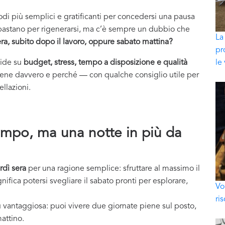
i più semplici e gratificanti per concedersi una pausa
a bastano per rigenerarsi, ma c’è sempre un dubbio che
La
ra, subito dopo il lavoro, oppure sabato mattina?
pr
cide su
budget, stress, tempo a disposizione e qualità
le
ene davvero e perché — con qualche consiglio utile per
ellazioni.
tempo, ma una notte in più da
rdì sera
per una ragione semplice: sfruttare al massimo il
nifica potersi svegliare il sabato pronti per esplorare,
Vo
ri
ù vantaggiosa: puoi vivere due giornate piene sul posto,
mattino.