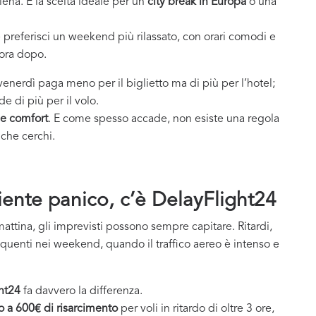
iena. È la scelta ideale per un
city break in Europa
o una
 preferisci un weekend più rilassato, con orari comodi e
 ora dopo.
venerdì paga meno per il biglietto ma di più per l’hotel;
e di più per il volo.
e comfort
. E come spesso accade, non esiste una regola
 che cerchi.
Niente panico, c’è DelayFlight24
attina, gli imprevisti possono sempre capitare. Ritardi,
quenti nei weekend, quando il traffico aereo è intenso e
ht24
fa davvero la differenza.
o a 600€ di risarcimento
per voli in ritardo di oltre 3 ore,