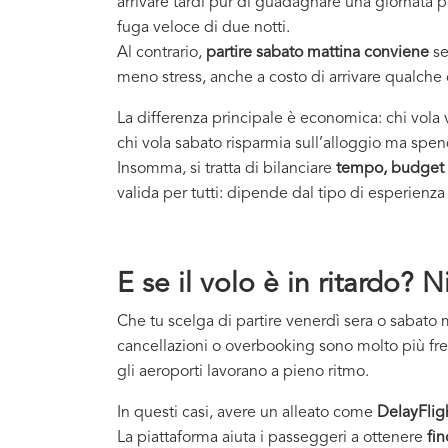
arrivare tardi pur di guadagnare una giornata p
fuga veloce di due notti.
Al contrario,
partire sabato mattina conviene
se
meno stress, anche a costo di arrivare qualche
La differenza principale è economica: chi vola 
chi vola sabato risparmia sull’alloggio ma spend
Insomma, si tratta di bilanciare
tempo, budget 
valida per tutti: dipende dal tipo di esperienza
E se il volo è in ritardo? 
Che tu scelga di partire venerdì sera o sabato m
cancellazioni o overbooking sono molto più fre
gli aeroporti lavorano a pieno ritmo.
In questi casi, avere un alleato come
DelayFlig
La piattaforma aiuta i passeggeri a ottenere
fin