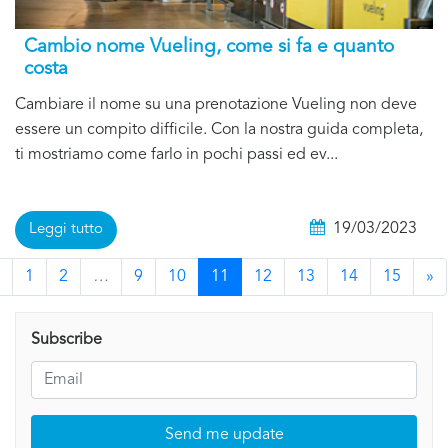
Cambio nome Vueling, come si fa e quanto
costa
Cambiare il nome su una prenotazione Vueling non deve
essere un compito difficile. Con la nostra guida completa,
ti mostriamo come farlo in pochi passi ed ev...
19/03/2023
Leggi tutto
1
2
…
9
10
11
12
13
14
15
»
Subscribe
Send me update