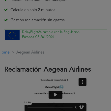
Recibe hasta 600 € por pasajero
Calcula en solo 2 minutos
Gestión reclamación sin gastos
DelayFlight24 cumple con la Regulación
Europea CE 261/2004
Home
Aegean Airlines
Reclamación Aegean Airlines