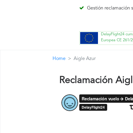
Gestión reclamación s
DelayFlight24 cum
Europea CE 261/2
Home
Aigle Azur
Reclamación Aigl