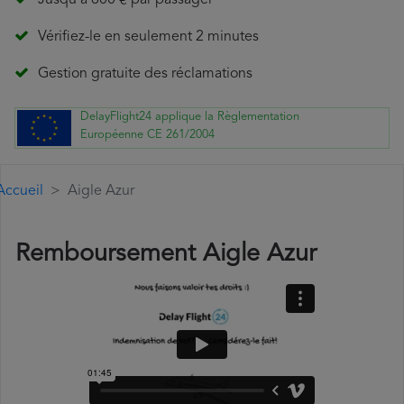
Jusqu'à 600 € par passager
Vérifiez-le en seulement 2 minutes
Gestion gratuite des réclamations
DelayFlight24 applique la Règlementation
Européenne CE 261/2004
Accueil
Aigle Azur
Remboursement Aigle Azur