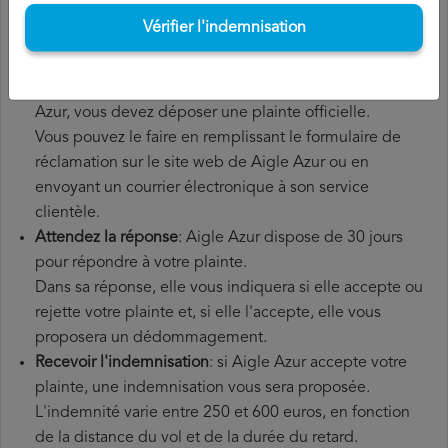
supplémentaires que vous avez éventuellement dû
Vérifier l'indemnisation
payer.
Déposer une
demande de remboursement Aigle Azur
:
une fois que vous avez expliqué votre situation à Aigle
Azur, vous devez déposer une plainte officielle.
Vous pouvez le faire en remplissant le formulaire de
réclamation sur le site web de Aigle Azur ou en
envoyant un courrier électronique à son service
clientèle.
Attendez la réponse
: Aigle Azur dispose de 30 jours
pour répondre à votre plainte.
Dans sa réponse, elle vous indiquera si elle accepte ou
rejette votre plainte et, si elle l'accepte, elle vous
proposera un dédommagement.
Recevoir l'indemnisation
: si Aigle Azur accepte votre
plainte, une indemnisation vous sera proposée.
L'indemnité varie entre 250 et 600 euros, en fonction
de la distance du vol et de la durée du retard.