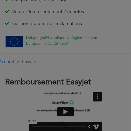
Jusqu'à 600 € par passager
Vérifiez-le en seulement 2 minutes
Gestion gratuite des réclamations
DelayFlight24 applique la Règlementation
Européenne CE 261/2004
Accueil
Easyjet
Remboursement Easyjet