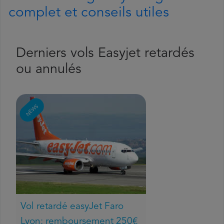
complet et conseils utiles
Derniers vols Easyjet retardés
ou annulés
NEWS
Vol retardé easyJet Faro
Lyon: remboursement 250€