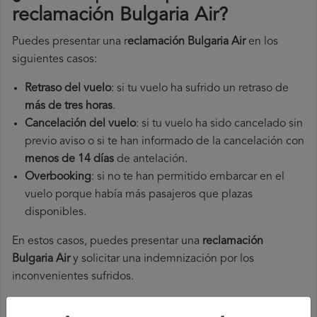
reclamación Bulgaria Air
?
Puedes presentar una r
eclamación Bulgaria Air
en los
siguientes casos:
Retraso del vuelo
: si tu vuelo ha sufrido un retraso de
más de tres horas
.
Cancelación del vuelo
: si tu vuelo ha sido cancelado sin
previo aviso o si te han informado de la cancelación con
menos de 14 días
de antelación.
Overbooking
: si no te han permitido embarcar en el
vuelo porque había más pasajeros que plazas
disponibles.
En estos casos, puedes presentar una
reclamación
Bulgaria Air​
y solicitar una indemnización por los
inconvenientes sufridos.