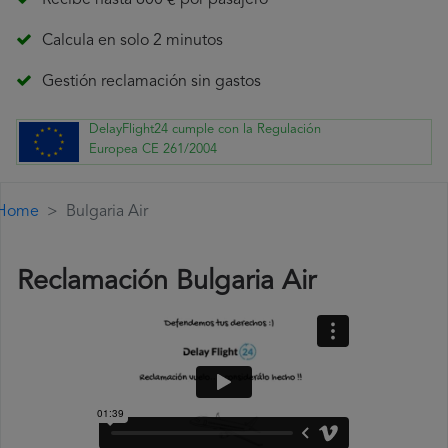
Recibe hasta 600 € por pasajero
Calcula en solo 2 minutos
Gestión reclamación sin gastos
DelayFlight24 cumple con la Regulación
Europea CE 261/2004
Home
Bulgaria Air
Reclamación Bulgaria Air