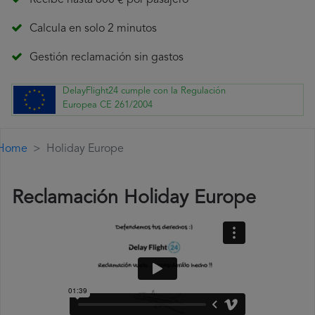
Recibe hasta 600 € por pasajero
Calcula en solo 2 minutos
Gestión reclamación sin gastos
DelayFlight24 cumple con la Regulación
Europea CE 261/2004
Home
Holiday Europe
Reclamación Holiday Europe