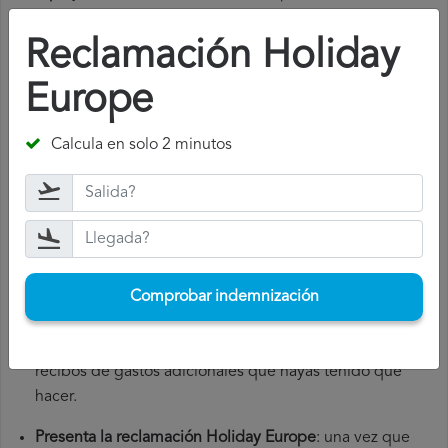
inconvenientes sufridos.
Reclamación Holiday
¿Cómo presentar una reclamación
Europe
Holiday Europe
?
Calcula en solo 2 minutos
Para presentar una reclamación Holiday Europe, debes
seguir los siguientes pasos:
Reúne toda la documentación necesaria
: para presentar
una reclamación Holiday Europe, necesitarás el número
de tu vuelo, la fecha de salida, el aeropuerto de origen
Comprobar indemnización
y el aeropuerto de destino. También es recomendable
que guardes todos los documentos relacionados con el
vuelo, como la tarjeta de embarque, el billete y los
recibos de gastos adicionales que hayas tenido que
hacer.
Presenta la reclamación Holiday Europe
: una vez que