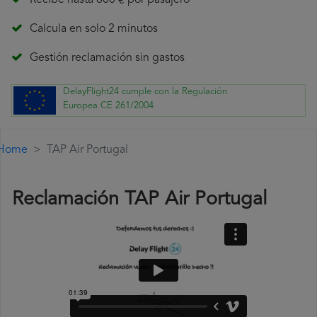
Recibe hasta 600 € por pasajero
Calcula en solo 2 minutos
Gestión reclamación sin gastos
DelayFlight24 cumple con la Regulación
Europea CE 261/2004
Home
TAP Air Portugal
Reclamación TAP Air Portugal