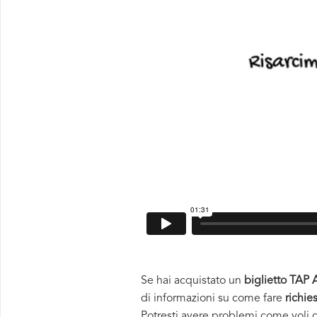
Se hai acquistato un
biglietto TAP 
di informazioni su come fare
richie
Potresti avere problemi come voli c