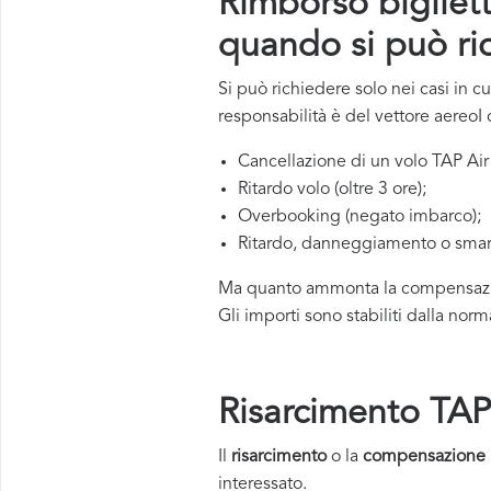
Rimborso bigliet
quando si può ri
Si può richiedere solo nei casi in c
responsabilità è del vettore aereoI c
Cancellazione di un volo TAP Air
Ritardo volo (oltre 3 ore);
Overbooking (negato imbarco);
Ritardo, danneggiamento o smar
Ma quanto ammonta la compensazione
Gli importi sono stabiliti dalla nor
Risarcimento TAP 
Il
risarcimento
o la
compensazione 
interessato.