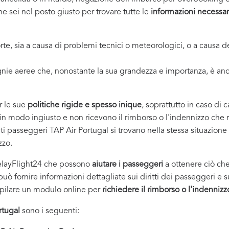
he sei nel posto giusto per trovare tutte le
informazioni necessar
orte, sia a causa di problemi tecnici o meteorologici, o a caus
gnie aeree che, nonostante la sua grandezza e importanza, è a
r le sue
politiche rigide e spesso inique
, soprattutto in caso di 
 in modo ingiusto e non ricevono il rimborso o l'indennizzo che ri
lti passeggeri TAP Air Portugal si trovano nella stessa situazio
zzo.
DelayFlight24 che possono
aiutare i passeggeri
a ottenere ciò che
uò fornire informazioni dettagliate sui diritti dei passeggeri e su 
compilare un modulo online per
richiedere il rimborso o l'indennizz
rtugal
sono i seguenti: