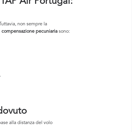
TAP Air Portugal:
 Tuttavia, non sempre la
a
compensazione pecuniaria
sono:
?
 dovuto
base alla distanza del volo