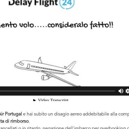
Air Portugal
e hai subito un disagio aereo addebitabile alla compa
sta di rimborso
.
ancellati o in ritardo, negazione dell'imbarco per overbooking 