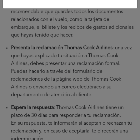
origen y el aeropuerto de destino. También es
recomendable que guardes todos los documentos
relacionados con el vuelo, como la tarjeta de
embarque, el billete y los recibos de gastos adicionales
que hayas tenido que hacer.
Presenta la reclamación Thomas Cook Airlines
: una vez
que hayas explicado tu situación a Thomas Cook
Airlines, debes presentar una reclamación formal.
Puedes hacerlo a través del formulario de
reclamaciones de la página web de Thomas Cook
Airlines o enviando un correo electrónico a su
departamento de atención al cliente.
Espera la respuesta
: Thomas Cook Airlines tiene un
plazo de 30 días para responder a tu reclamación.
En su respuesta, te informarán si aceptan o rechazan tu
reclamación y, en caso de aceptarla, te ofrecerán una
indemnización.