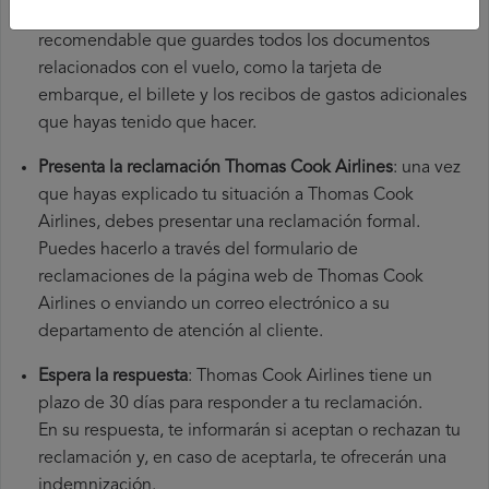
origen y el aeropuerto de destino. También es
recomendable que guardes todos los documentos
relacionados con el vuelo, como la tarjeta de
embarque, el billete y los recibos de gastos adicionales
que hayas tenido que hacer.
Presenta la reclamación Thomas Cook Airlines
: una vez
que hayas explicado tu situación a Thomas Cook
Airlines, debes presentar una reclamación formal.
Puedes hacerlo a través del formulario de
reclamaciones de la página web de Thomas Cook
Airlines o enviando un correo electrónico a su
departamento de atención al cliente.
Espera la respuesta
: Thomas Cook Airlines tiene un
plazo de 30 días para responder a tu reclamación.
En su respuesta, te informarán si aceptan o rechazan tu
reclamación y, en caso de aceptarla, te ofrecerán una
indemnización.