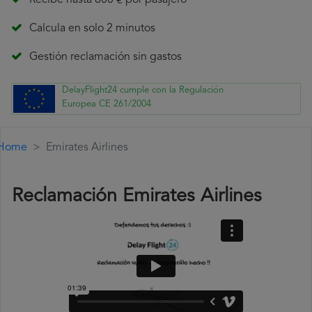
Recibe hasta 600 € por pasajero
Calcula en solo 2 minutos
Gestión reclamación sin gastos
DelayFlight24 cumple con la Regulación
Europea CE 261/2004
Home
Emirates Airlines
Reclamación Emirates Airlines