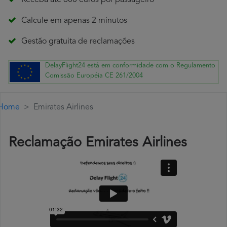
Receba até 600 euros por passageiro
Calcule em apenas 2 minutos
Gestão gratuita de reclamações
DelayFlight24 está em conformidade com o Regulamento
Comissão Européia CE 261/2004
Home
Emirates Airlines
Reclamação Emirates Airlines