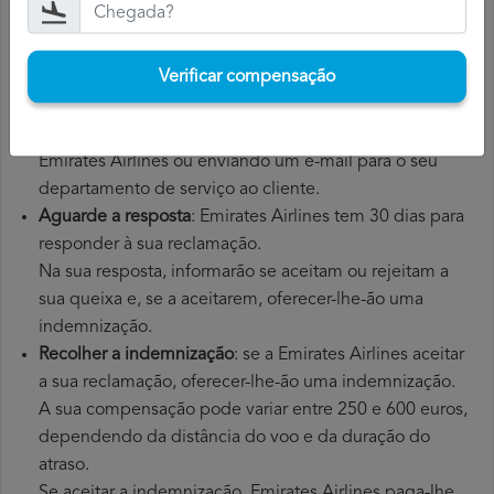
recibos das despesas adicionais que teve de pagar.
Apresente a reclamação Emirates Airlines
: depois de ter
Verificar compensação
explicado a sua situação à Emirates Airlines, deverá
apresentar uma reclamação formal. Poderá fazê-lo
através do
formulário de reclamação
no website da
Emirates Airlines ou enviando um e-mail para o seu
departamento de serviço ao cliente.
Aguarde a resposta
: Emirates Airlines tem 30 dias para
responder à sua reclamação.
Na sua resposta, informarão se aceitam ou rejeitam a
sua queixa e, se a aceitarem, oferecer-lhe-ão uma
indemnização.
Recolher a indemnização
: se a Emirates Airlines aceitar
a sua reclamação, oferecer-lhe-ão uma indemnização.
A sua compensação pode variar entre 250 e 600 euros,
dependendo da distância do voo e da duração do
atraso.
Se aceitar a indemnização, Emirates Airlines paga-lhe