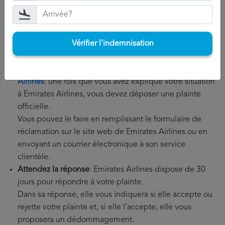
l'aéroport de destination. Il est également recommandé
de conserver tous les documents relatifs au vol, tels que
la carte d'embarquement, le billet et les reçus des frais
Vérifier l'indemnisation
supplémentaires que vous avez éventuellement dû
payer.
Déposer une
demande de remboursement Emirates
Airlines
: une fois que vous avez expliqué votre situation
à Emirates Airlines, vous devez déposer une plainte
officielle.
Vous pouvez le faire en remplissant le formulaire de
réclamation sur le site web de Emirates Airlines ou en
envoyant un courrier électronique à son service
clientèle.
Attendez la réponse
: Emirates Airlines dispose de 30
jours pour répondre à votre plainte.
Dans sa réponse, elle vous indiquera si elle accepte ou
rejette votre plainte et, si elle l'accepte, elle vous
proposera un dédommagement.