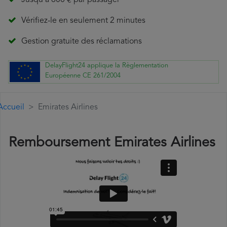
Jusqu'à 600 € par passager
Vérifiez-le en seulement 2 minutes
Gestion gratuite des réclamations
DelayFlight24 applique la Règlementation
Européenne CE 261/2004
Accueil
Emirates Airlines
Remboursement Emirates Airlines